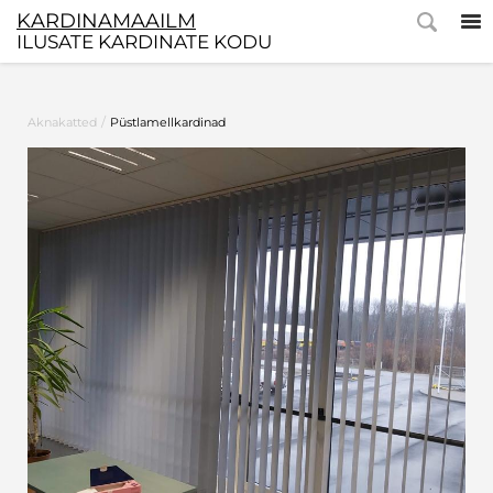
KARDINAMAAILM
ILUSATE KARDINATE KODU
/
Aknakatted
Püstlamellkardinad