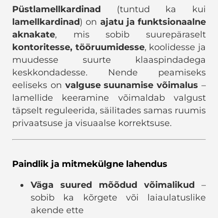
Püstlamellkardinad
(tuntud ka kui
lamellkardinad
) on
ajatu ja funktsionaalne
aknakate
, mis sobib suurepäraselt
kontoritesse, tööruumidesse
, koolidesse ja
muudesse suurte klaaspindadega
keskkondadesse. Nende peamiseks
eeliseks on
valguse suunamise võimalus
–
lamellide keeramine võimaldab valgust
täpselt reguleerida, säilitades samas ruumis
privaatsuse ja visuaalse korrektsuse.
Paindlik ja mitmekülgne lahendus
Väga suured mõõdud võimalikud
–
sobib ka kõrgete või laiaulatuslike
akende ette