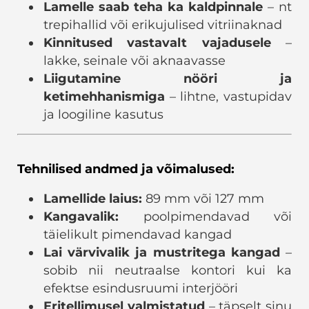
Lamelle saab teha ka kaldpinnale
– nt
trepihallid või erikujulised vitriinaknad
Kinnitused vastavalt vajadusele
–
lakke, seinale või aknaavasse
Liigutamine nööri ja
ketimehhanismiga
– lihtne, vastupidav
ja loogiline kasutus
Tehnilised andmed ja võimalused:
Lamellide laius:
89 mm või 127 mm
Kangavalik:
poolpimendavad või
täielikult pimendavad kangad
Lai värvivalik ja mustritega kangad
–
sobib nii neutraalse kontori kui ka
efektse esindusruumi interjööri
Eritellimusel valmistatud
– täpselt sinu